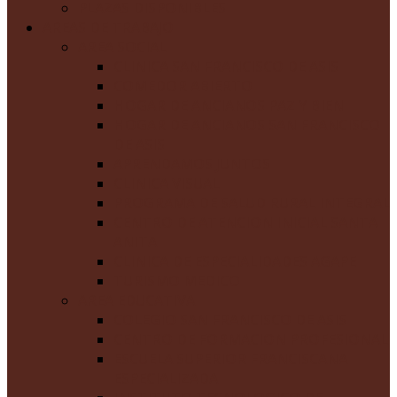
PLAZAS DISPONIBLES
AREAS DE TRABAJO
AREA SOCIAL
CLINICA SAN FRANCISCO DE ASIS
COMEDOR ABIERTO
HOGAR DE ANCIANOS PAZ Y BIEN
HOGAR DE ANCIANOS SAN FRANCISCO
DE ASIS
APRENDAMOS JUNTOS
CLINICA VISUAL
PROGRAMA DE SALUD RURAL INTEGRAL
CENTRO DE ATENCION INICIAL SANTA
ANITA
CLINICA DE ESPECIALIDADES AGAPE
TURISMO MEDICO
AREA EDUCATIVA
COLEGIO SAN FRANCISCO DE ASIS
CENTRO DE FORMACION PROFESIONAL
ESCUELA SUPERIOR FRANCISCANA
ESPECIALIZADA