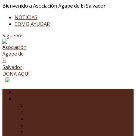
Bienvenido a Asociación Agape de El Salvador
NOTICIAS
COMO AYUDAR
Facebook
Twitter
Youtube
LinkedIn
Instagram
Síguenos
Profile
Profile
Profile
Profile
Profile
DONA AQUÍ
INICIO
NOSOTROS
¿QUÉ ES AGAPE?
HISTORIA
CERTIFICACIONES
NUESTRO FUNDADOR
NUESTRO PRESIDENTE