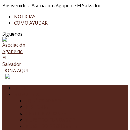
Bienvenido a Asociación Agape de El Salvador
NOTICIAS
COMO AYUDAR
Facebook
Twitter
Youtube
LinkedIn
Instagram
Síguenos
Profile
Profile
Profile
Profile
Profile
DONA AQUÍ
INICIO
NOSOTROS
¿QUÉ ES AGAPE?
HISTORIA
CERTIFICACIONES
NUESTRO FUNDADOR
NUESTRO PRESIDENTE