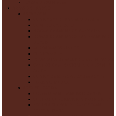
PLAZAS DISPONIBLES
AREAS DE TRABAJO
AREA SOCIAL
CLINICA SAN FRANCISCO DE ASIS
COMEDOR ABIERTO
HOGAR DE ANCIANOS PAZ Y BIEN
HOGAR DE ANCIANOS SAN FRANCISCO
DE ASIS
APRENDAMOS JUNTOS
CLINICA VISUAL
PROGRAMA DE SALUD RURAL INTEGRAL
CENTRO DE ATENCION INICIAL SANTA
ANITA
CLINICA DE ESPECIALIDADES AGAPE
TURISMO MEDICO
AREA EDUCATIVA
COLEGIO SAN FRANCISCO DE ASIS
CENTRO DE FORMACION PROFESIONAL
ESCUELA SUPERIOR FRANCISCANA
ESPECIALIZADA