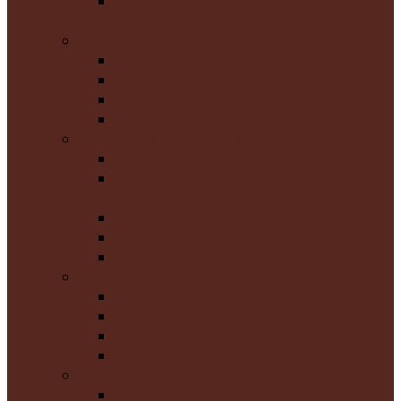
INSTITUTO TECNOLOGICO DE
CHALATENANGO
AREA DE COMUNICACIONES
AGAPE TV CANAL 8
RADIO LUZ 97.7 FM EL SALVADOR
AGAPE RADIO 90.1 FM EL SALVADOR
TRANSMISION EN VIVO
AREA DE HOSTELERIA Y RESTAURANTE
MERENDERO AGAPE
CENTRO DE CONVENCIONES – SALONES
PARA EVENTOS
HOTEL AGAPE
PARQUE ACUATICO AGAPE
RESTAURANTE DOÑA LAURA
AREA DE EVANGELIZACION
SANTUARIO DIVINA PROVIDENCIA
ORATORIO DIVINA MISERICORDIA
TELEFONO DE ORACION
SENDERO DE ORACION
OTRAS AREAS
CENTRO DE DISTRIBUCION