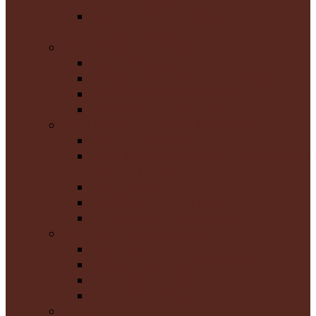
ESPECIALIZADA
INSTITUTO TECNOLOGICO DE
CHALATENANGO
AREA DE COMUNICACIONES
AGAPE TV CANAL 8
RADIO LUZ 97.7 FM EL SALVADOR
AGAPE RADIO 90.1 FM EL SALVADOR
TRANSMISION EN VIVO
AREA DE HOSTELERIA Y RESTAURANTE
MERENDERO AGAPE
CENTRO DE CONVENCIONES – SALONES
PARA EVENTOS
HOTEL AGAPE
PARQUE ACUATICO AGAPE
RESTAURANTE DOÑA LAURA
AREA DE EVANGELIZACION
SANTUARIO DIVINA PROVIDENCIA
ORATORIO DIVINA MISERICORDIA
TELEFONO DE ORACION
SENDERO DE ORACION
OTRAS AREAS