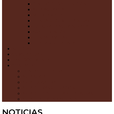
CENTRO DE DISTRIBUCION
AREA AGRICOLA
MEDIO AMBIENTE
TIENDA DE COMPUTADORAS
EDITORIAL Y SOUVENIR AGAPE
AGAPE EVENTOS
TIENDA FAMILIAR
TIENDA VIRTUAL AGAPE
NOTICIAS
COMO AYUDAR
BASE DOCUMENTAL
CONTACTO
CONTACTO GENERAL
AREA SOCIAL
AREA EDUCATIVA
AREA DE EVANGELIZACION
AREA DE HOSTELERIA Y RESTAURANTE
AREA DE COMUNICACIONES
NOTICIAS