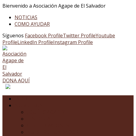
Bienvenido a Asociación Agape de El Salvador
NOTICIAS
COMO AYUDAR
Síguenos
Facebook Profile
Twitter Profile
Youtube
Profile
LinkedIn Profile
Instagram Profile
DONA AQUÍ
INICIO
NOSOTROS
¿QUÉ ES AGAPE?
HISTORIA
CERTIFICACIONES
NUESTRO FUNDADOR