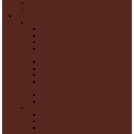
NUESTRO PRESIDENTE
PLAZAS DISPONIBLES
AREAS DE TRABAJO
AREA SOCIAL
CLINICA SAN FRANCISCO DE ASIS
COMEDOR ABIERTO
HOGAR DE ANCIANOS PAZ Y BIEN
HOGAR DE ANCIANOS SAN FRANCISCO
DE ASIS
APRENDAMOS JUNTOS
CLINICA VISUAL
PROGRAMA DE SALUD RURAL INTEGRAL
CENTRO DE ATENCION INICIAL SANTA
ANITA
CLINICA DE ESPECIALIDADES AGAPE
TURISMO MEDICO
AREA EDUCATIVA
COLEGIO SAN FRANCISCO DE ASIS
CENTRO DE FORMACION PROFESIONAL
ESCUELA SUPERIOR FRANCISCANA