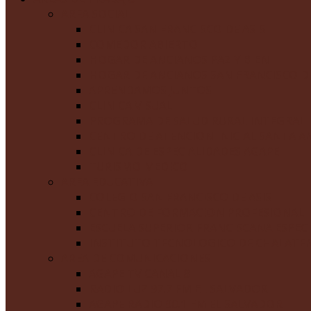
AREA SOCIAL
CLINICA SAN FRANCISCO DE ASIS
COMEDOR ABIERTO
HOGAR DE ANCIANOS PAZ Y BIEN
HOGAR DE ANCIANOS SAN FRANCISCO DE
APRENDAMOS JUNTOS
CLINICA VISUAL
PROGRAMA DE SALUD RURAL INTEGRAL
CENTRO DE ATENCION INICIAL SANTA A
CLINICA DE ESPECIALIDADES AGAPE
TURISMO MEDICO
AREA EDUCATIVA
COLEGIO SAN FRANCISCO DE ASIS
CENTRO DE FORMACION PROFESIONAL
ESCUELA SUPERIOR FRANCISCANA ESPEC
INSTITUTO TECNOLOGICO DE CHALAT
AREA DE COMUNICACIONES
AGAPE TV CANAL 8
RADIO LUZ 97.7 FM EL SALVADOR
AGAPE RADIO 90.1 FM EL SALVADOR