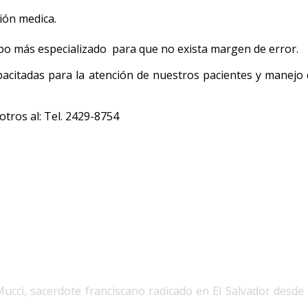
ción medica.
ipo más especializado para que no exista margen de error.
citadas para la atención de nuestros pacientes y manejo del
tros al: Tel. 2429-8754
ucci, sacerdote franciscano radicado en El Salvador desde 