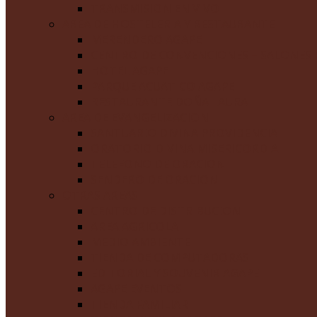
TRANSMISION EN VIVO
AREA DE HOSTELERIA Y RESTAURANTE
MERENDERO AGAPE
CENTRO DE CONVENCIONES – SALONES 
HOTEL AGAPE
PARQUE ACUATICO AGAPE
RESTAURANTE DOÑA LAURA
AREA DE EVANGELIZACION
SANTUARIO DIVINA PROVIDENCIA
ORATORIO DIVINA MISERICORDIA
TELEFONO DE ORACION
SENDERO DE ORACION
OTRAS AREAS
CENTRO DE DISTRIBUCION
AREA AGRICOLA
MEDIO AMBIENTE
TIENDA DE COMPUTADORAS
EDITORIAL Y SOUVENIR AGAPE
AGAPE EVENTOS
TIENDA FAMILIAR