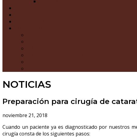
TIENDA VIRTUAL AGAPE
NOTICIAS
COMO AYUDAR
BASE DOCUMENTAL
CONTACTO
CONTACTO GENERAL
AREA SOCIAL
AREA EDUCATIVA
AREA DE EVANGELIZACION
AREA DE HOSTELERIA Y RESTAURANTE
AREA DE COMUNICACIONES
NOTICIAS
Preparación para cirugía de catara
noviembre 21, 2018
Cuando un paciente ya es diagnosticado por nuestros médi
cirugía consta de los siguientes pasos: