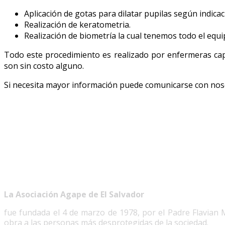
Aplicación de gotas para dilatar pupilas según indica
Realización de keratometria.
Realización de biometría la cual tenemos todo el equ
Todo este procedimiento es realizado por enfermeras capa
son sin costo alguno.
Si necesita mayor información puede comunicarse con noso
La Asociación Agape de El Salvador
fue fundada el 4 de marzo de 1978, por el Padre Flavian M
obra a las personas más desprotegidas de la sociedad.