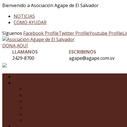
Bienvenido a Asociación Agape de El Salvador
NOTICIAS
COMO AYUDAR
Síguenos
Facebook Profile
Twitter Profile
Youtube Profile
Li
DONA AQUÍ
LLAMANOS
ESCRIBENOS
2429-8700
agape@agape.com.sv
INICIO
NOSOTROS
¿QUÉ ES AGAPE?
HISTORIA
CERTIFICACIONES
NUESTRO FUNDADOR
NUESTRO PRESIDENTE
PLAZAS DISPONIBLES
AREAS DE TRABAJO