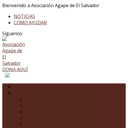
Bienvenido a Asociación Agape de El Salvador
NOTICIAS
COMO AYUDAR
Facebook
Twitter
Youtube
LinkedIn
Instagram
Síguenos
Profile
Profile
Profile
Profile
Profile
DONA AQUÍ
INICIO
NOSOTROS
¿QUÉ ES AGAPE?
HISTORIA
CERTIFICACIONES
NUESTRO FUNDADOR
NUESTRO PRESIDENTE