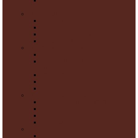
INSTITUTO TECNOLOGICO DE
CHALATENANGO
AREA DE COMUNICACIONES
AGAPE TV CANAL 8
RADIO LUZ 97.7 FM EL SALVADOR
AGAPE RADIO 90.1 FM EL SALVADOR
TRANSMISION EN VIVO
AREA DE HOSTELERIA Y RESTAURANTE
MERENDERO AGAPE
CENTRO DE CONVENCIONES – SALONES
PARA EVENTOS
HOTEL AGAPE
PARQUE ACUATICO AGAPE
RESTAURANTE DOÑA LAURA
AREA DE EVANGELIZACION
SANTUARIO DIVINA PROVIDENCIA
ORATORIO DIVINA MISERICORDIA
TELEFONO DE ORACION
SENDERO DE ORACION
OTRAS AREAS
CENTRO DE DISTRIBUCION