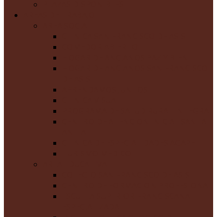
PLAZAS DISPONIBLES
AREAS DE TRABAJO
AREA SOCIAL
CLINICA SAN FRANCISCO DE ASIS
COMEDOR ABIERTO
HOGAR DE ANCIANOS PAZ Y BIEN
HOGAR DE ANCIANOS SAN FRANCISCO
DE ASIS
APRENDAMOS JUNTOS
CLINICA VISUAL
PROGRAMA DE SALUD RURAL INTEGRAL
CENTRO DE ATENCION INICIAL SANTA
ANITA
CLINICA DE ESPECIALIDADES AGAPE
TURISMO MEDICO
AREA EDUCATIVA
COLEGIO SAN FRANCISCO DE ASIS
CENTRO DE FORMACION PROFESIONAL
ESCUELA SUPERIOR FRANCISCANA
ESPECIALIZADA